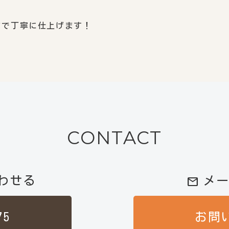
まで丁寧に仕上げます！
CONTACT
わせる
メ
mail
75
お問