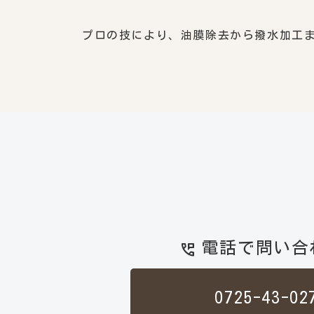
プロの技により、油膜除去から撥水加工
電話で問い合
perm_phone_msg
0725-43-02